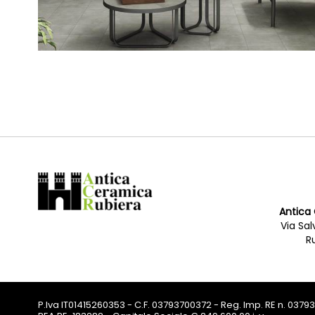
Antica 
Via Sa
R
P.Iva IT01415260353 - C.F. 03793700372 - Reg. Imp. RE n. 037