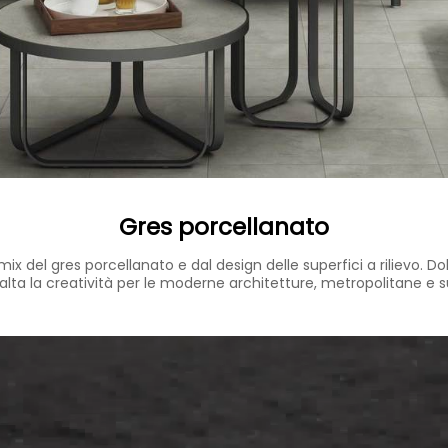
Gres porcellanato
mix del gres porcellanato e dal design delle superfici a rilievo
alta la creatività per le moderne architetture, metropolitane e 