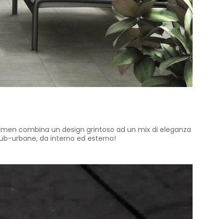
. Dolmen combina un design grintoso ad un mix di eleganza
sub-urbane, da interno ed esterno!