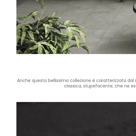
Anche questa bellissima collezione è caratterizzata dal 
classica, stupefacente, che ne es