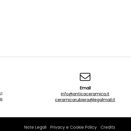
Email
41
info@anticaceramica.it
76
ceramicarubiera@legalmail.it
Note Legali
Privacy e Cookie Policy
Credits